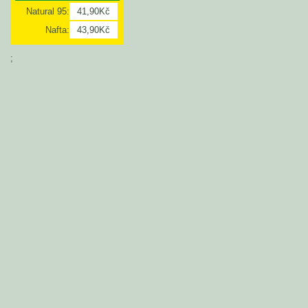
Natural 95:
41,90Kč
Nafta:
43,90Kč
;