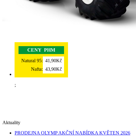
CENY PHM
Natural 95:
41,90Kč
Nafta:
43,90Kč
;
Aktuality
PRODEJNA OLYMP AKČNÍ NABÍDKA KVĚTEN 2026