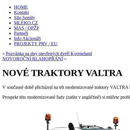
HOME
Kontakt
Silo Semily
MLÉKO.CZ
MAS / OPŽP
Partneři
Info Akcionáři
PROJEKTY PRV / EU
«
Pozvánka na dny otevřených dveří Kverneland
NOVOROČNÍ BLAHOPŘÁNÍ
»
NOVÉ TRAKTORY VALTRA
V současné době přicházejí na trh modernizované traktory VALTRA řad
Prospekt této modernizované řady (zatím v angličtině) si můžete pro