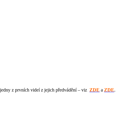
edny z prvních videí z jejich předvádění – viz
ZDE
a
ZDE
.