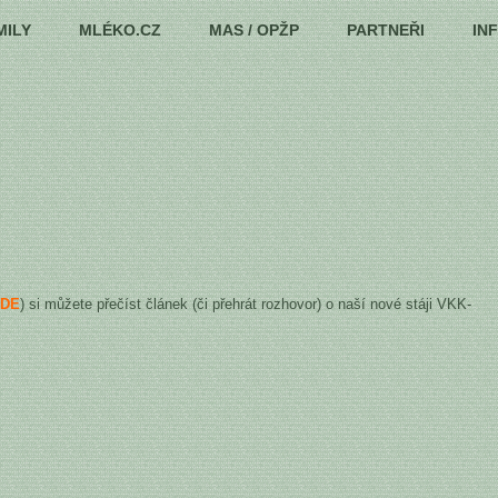
MILY
MLÉKO.CZ
MAS / OPŽP
PARTNEŘI
IN
ZDE
) si můžete přečíst článek (či přehrát rozhovor) o naší nové stáji VKK-