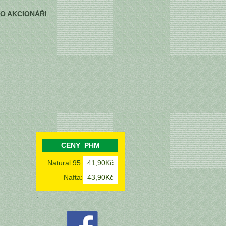
FO AKCIONÁŘI
CENY PHM
Natural 95:
41,90Kč
Nafta:
43,90Kč
;