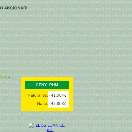
FO AKCIONÁŘI
24-2
»
CENY PHM
Natural 95:
41,90Kč
Nafta:
43,90Kč
;