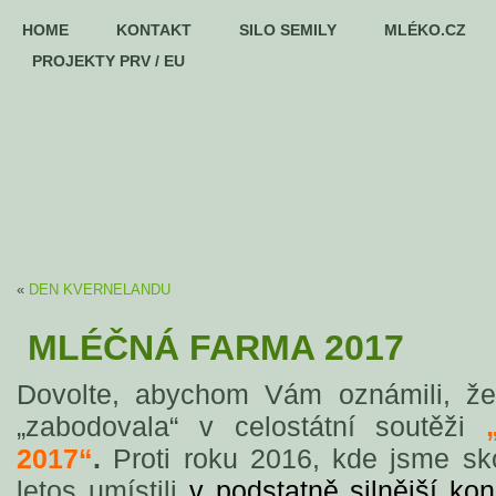
HOME
KONTAKT
SILO SEMILY
MLÉKO.CZ
PROJEKTY PRV / EU
«
DEN KVERNELANDU
MLÉČNÁ FARMA 2017
Dovolte, abychom Vám oznámili, ž
„zabodovala“ v celostátní soutěži
2017“
.
Proti roku 2016, kde jsme sko
letos umístili
v podstatně silnější ko