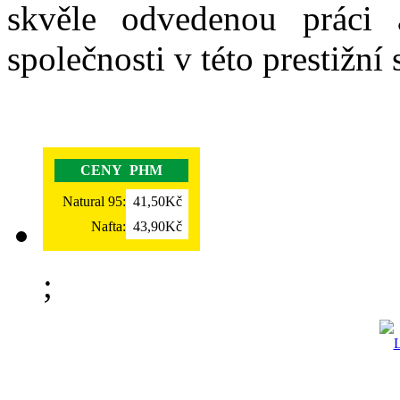
skvěle odvedenou práci a
společnosti v této prestižní 
CENY PHM
Natural 95:
41,50Kč
Nafta:
43,90Kč
;