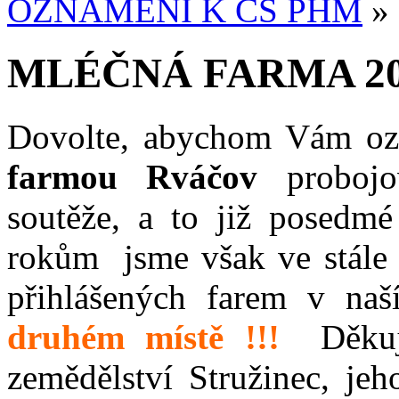
OZNÁMENÍ K ČS PHM
»
MLÉČNÁ FARMA 20
Dovolte, abychom Vám ozná
farmou Rváčov
probojov
soutěže, a to již posedm
rokům jsme však
ve stále
přihlášených farem v naší
druhém místě !!!
Děku
zemědělství Stružinec, jeh