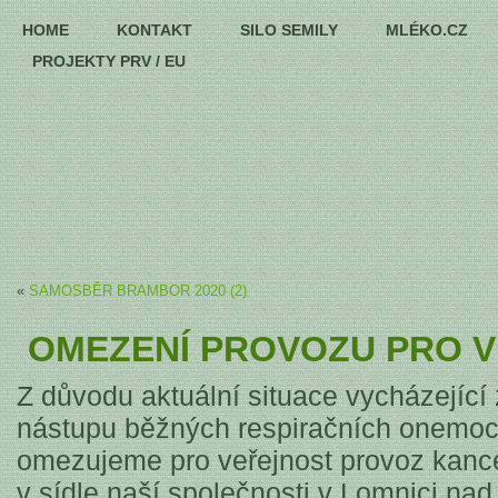
HOME
KONTAKT
SILO SEMILY
MLÉKO.CZ
PROJEKTY PRV / EU
«
SAMOSBĚR BRAMBOR 2020 (2)
OMEZENÍ PROVOZU PRO 
Z důvodu aktuální situace vycházející
nástupu běžných respiračních onemoc
omezujeme pro veřejnost provoz kance
v sídle naší společnosti v Lomnici na