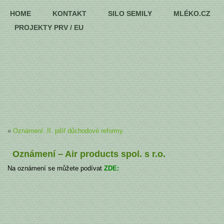
HOME
KONTAKT
SILO SEMILY
MLÉKO.CZ
PROJEKTY PRV / EU
«
Oznámení: II. pilíř důchodové reformy
Oznámení – Air products spol. s r.o.
Na oznámení se můžete podívat
ZDE: