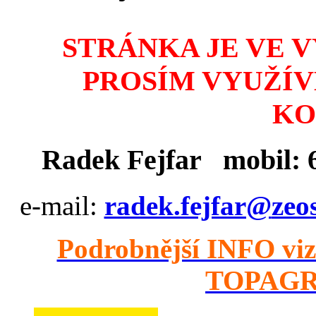
STRÁNKA JE VE V
PROSÍM VYUŽÍV
KO
Radek Fejfar
mobil:
e-mail:
@rafjef.kedar
zc.
Podrobnější INFO vi
TOPAGRI 