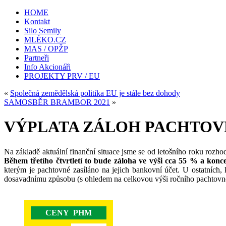
HOME
Kontakt
Silo Semily
MLÉKO.CZ
MAS / OPŽP
Partneři
Info Akcionáři
PROJEKTY PRV / EU
«
Společná zemědělská politika EU je stále bez dohody
SAMOSBĚR BRAMBOR 2021
»
VÝPLATA ZÁLOH PACHTOVN
Na základě aktuální finanční situace jsme se od letošního roku roz
Během třetího čtvrtletí to bude záloha ve výši cca 55 % a kon
kterým je pachtovné zasíláno na jejich bankovní účet. U ostatních
dosavadnímu způsobu (s ohledem na celkovou výši ročního pachtovnéh
CENY PHM