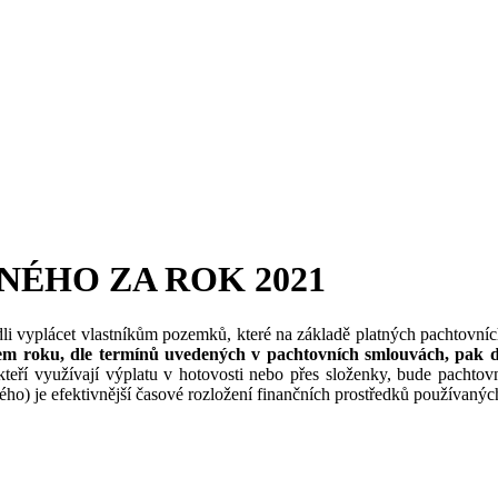
ÉHO ZA ROK 2021
hodli vyplácet vlastníkům pozemků, které na základě platných pachtov
cem roku, dle termínů uvedených v pachtovních smlouvách, pak d
, kteří využívají výplatu v hotovosti nebo přes složenky, bude pach
o) je efektivnější časové rozložení finančních prostředků používanýc