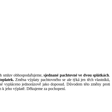
ních smluv obhospodařujeme,
sjednané
pachtovné ve dvou splátkách
.
oplatek.
Změna výplaty pachtovného se ale týká jen těch vlastníků,
tovné vypláceno jednorázově jako doposud. Důvodem této změny proti
h k jeho výplatě. Děkujeme za pochopení.